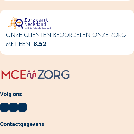
ONZE CLIËNTEN BEOORDELEN ONZE ZORG
MET EEN:
8.52
Volg ons
Logo Facebook
Logo LinkedIn
Logo Instagram
Contactgegevens